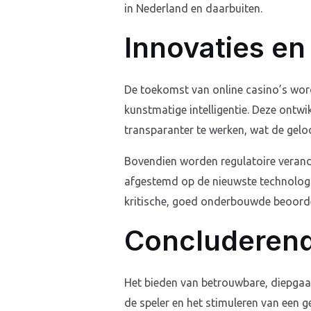
in Nederland en daarbuiten.
Innovaties en
De toekomst van online casino’s word
kunstmatige intelligentie. Deze ontwi
transparanter te werken, wat de gelo
Bovendien worden regulatoire verand
afgestemd op de nieuwste technologi
kritische, goed onderbouwde beoorde
Concluderen
Het bieden van betrouwbare, diepgaa
de speler en het stimuleren van een 