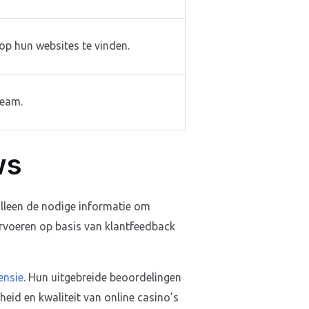
op hun websites te vinden.
team.
ws
 alleen de nodige informatie om
rvoeren op basis van klantfeedback
ensie
. Hun uitgebreide beoordelingen
heid en kwaliteit van online casino’s