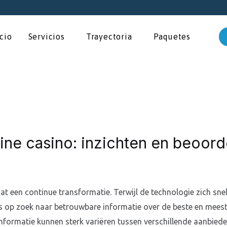
icio
Servicios
Trayectoria
Paquetes
line casino: inzichten en beoo
t een continue transformatie. Terwijl de technologie zich snel
ts op zoek naar betrouwbare informatie over de beste en meest 
informatie kunnen sterk variëren tussen verschillende aanbiede