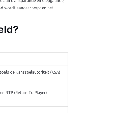
te aan transparantie en diepgaande,
end wordt aangescherpt en het
eld?
zoals de Kansspelautoriteit (KSA)
t en RTP (Return To Player)