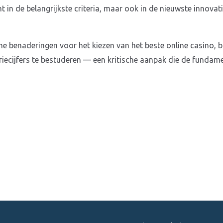
t in de belangrijkste criteria, maar ook in de nieuwste innovat
che benaderingen voor het kiezen van het beste online casino,
iecijfers te bestuderen — een kritische aanpak die de fundame