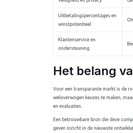
Veiligheid en privacy
Ge
Uitbetalingspercentages en
On
winstpotentieel
Klantenservice en
Be
ondersteuning
Het belang va
Voor een transparante markt is de rol
weloverwogen keuzes te maken, maar 
en evaluaties.
Een betrouwbare bron die deze comple
geven inzicht in de nieuwste ontwikke