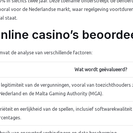
10% in slechts twee jaar. Deze toename onderstreept de behoef
 vooral voor de Nederlandse markt, waar regelgeving voortdur
l staat.
nline casino’s beoorde
vat de analyse van verschillende factoren:
Wat wordt geëvalueerd?
 legitimiteit van de vergunningen, vooral van toezichthouders 
 Nederland en de Malta Gaming Authority (MGA).
riëteit en eerlijkheid van de spellen, inclusief softwarekwalitei
rcentages.