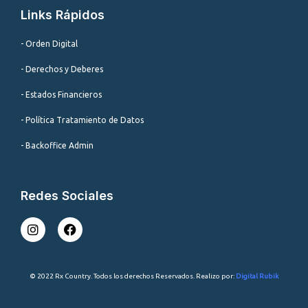
Links Rápidos
- Orden Digital
- Derechos y Deberes
- Estados Financieros
- Política Tratamiento de Datos
- Backoffice Admin
Redes Sociales
I
F
n
a
s
c
t
e
a
b
© 2022 Rx Country. Todos los derechos Reservados. Realizo por:
Digital Rubik
g
o
r
o