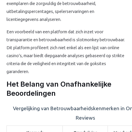
exemplaren die zorgvuldig de betrouwbaarheid,
uitbetalingspercentages, spelerservaringen en
licentiegegevens analyseren.
Een voorbeeld van een platform dat zich inzet voor
transparantie en betrouwbaarheid is slotmonkey betrouwbaar.
Dit platform profileert zich niet enkel als een lijst van online
casino’s, maar biedt diepgaande analyses gebaseerd op strikte
criteria die de veiligheid en integriteit van de goksites
garanderen.
Het Belang van Onafhankelijke
Beoordelingen
Vergelijking van Betrouwbaarheidskenmerken in On
Reviews