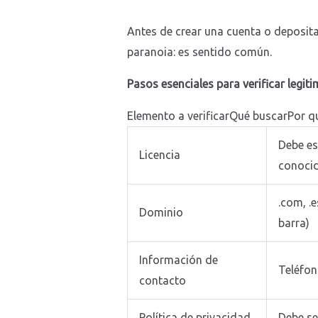
Antes de crear una cuenta o deposita
paranoia: es sentido común.
Pasos esenciales para verificar legiti
Elemento a verificarQué buscarPor q
Debe est
Licencia
conoci
.com, .
Dominio
barra)
Información de
Teléfono
contacto
Política de privacidad
Debe se