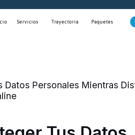
icio
Servicios
Trayectoria
Paquetes
Datos Personales Mientras Disf
line
teger Tus Datos