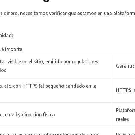
r dinero, necesitamos verificar que estamos en una plataforma
midad:
ué importa
ar visible en el sitio, emitida por reguladores
Garantiz
dos
es, etc. con HTTPS (el pequeño candado en la
HTTPS in
Platafor
, email y dirección física
reales
r clara y específica sobre protección de datos
Revela s