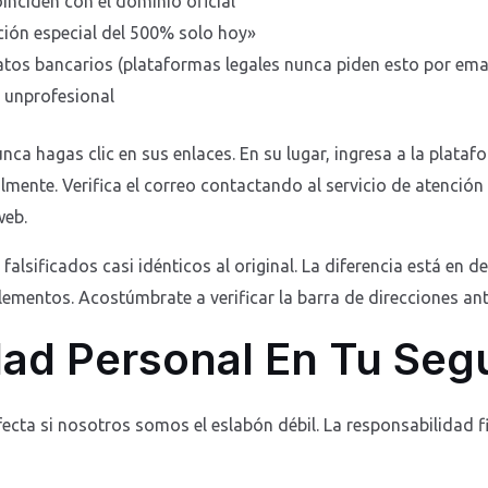
inciden con el dominio oficial
ación especial del 500% solo hoy»
atos bancarios (plataformas legales nunca piden esto por emai
o unprofesional
nca hagas clic en sus enlaces. En su lugar, ingresa a la plata
ente. Verifica el correo contactando al servicio de atención a
web.
alsificados casi idénticos al original. La diferencia está en d
ementos. Acostúmbrate a verificar la barra de direcciones ant
ad Personal En Tu Seg
cta si nosotros somos el eslabón débil. La responsabilidad fi