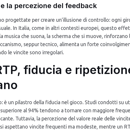
o e la percezione del feedback
o progettate per creare un’illusione di controllo: ogni g
ale. In Italia, come in altri contesti europei, questo eff
 la musica che suona, la scherma che si muove, rinforzano 
meccanismo, seppur tecnico, alimenta un forte coinvolgime
o le vincite sono irregolari.
RTP, fiducia e ripetizio
iano
 è un pilastro della fiducia nel gioco. Studi condotti su ut
superiore al 94% tendono a tornare con maggiore frequen
cante. Tuttavia, la percezione del valore reale delle vincit
ori si aspettano vincite frequenti ma modeste, mentre un RT