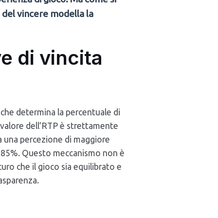
 del vincere modella la
e di vincita
 che determina la percentuale di
il valore dell’RTP è strettamente
ra una percezione di maggiore
 del 85%. Questo meccanismo non è
ro che il gioco sia equilibrato e
rasparenza.