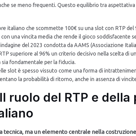
nche se meno frequenti. Questo equilibrio tra aspettativa 
re italiano che scommette 100€ su una slot con RTP del 
, con una vincita media che rende il gioco soddisfacente s
ndagine del 2023 condotta da AAMS (Associazione Italiana
 RTP superiore al 96% un criterio decisivo nella scelta di
 sia fondamentale per la fiducia.
elle slot è spesso vissuto come una forma di intrattenimen
ntano la probabilità di ritorno, anche in assenza di vinci
l ruolo del RTP e della 
aliano
a tecnica, ma un elemento centrale nella costruzione 