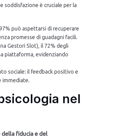
e soddisfazione è cruciale per la
97% può aspettarsi di recuperare
enza promesse di guadagni facili.
 Gestori Slot), il 72% degli
 una piattaforma, evidenziando
to sociale: il feedback positivo e
te immediate.
psicologia nel
della fiducia e del