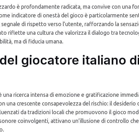
d’azzardo è profondamente radicata, ma convive con una for
ome indicatore di onestà del gioco è particolarmente sentit
egnale di rispetto verso l’utente, rafforzando la sensazio
iflette una cultura che valorizza il dialogo tra tecnologi
ilità, ma di fiducia umana.
del giocatore italiano di
’è una ricerca intensa di emozione e gratificazione immediat
n una crescente consapevolezza del rischio: il desiderio 
luenzati da tradizioni locali che promuovono il gioco mode
 sonore coinvolgenti, attivano un’illusione di controllo che
o.