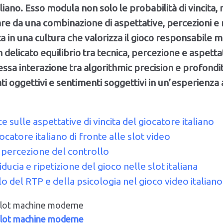
aliano. Esso modula non solo le probabilità di vincita
dare da una combinazione di aspettative, percezioni e
a in una cultura che valorizza il gioco responsabile ma
delicato equilibrio tra tecnica, percezione e aspettati
ssa interazione tra algorithmic precision e profondi
dati oggettivi e sentimenti soggettivi in un’esperienza
e sulle aspettative di vincita del giocatore italiano
ocatore italiano di fronte alle slot video
e percezione del controllo
iducia e ripetizione del gioco nelle slot italiana
lo del RTP e della psicologia nel gioco video italiano
 slot machine moderne
 slot machine moderne