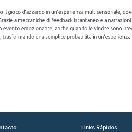
 il gioco d’azzardo in un’esperienza multisensoriale, dov
razie a meccaniche di feedback istantaneo e a narrazioni v
un evento emozionante, anche quando le vincite sono irreg
a, trasformando una semplice probabilità in un’esperienza 
ntacto
Links Rápidos