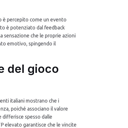
iro è percepito come un evento
etto è potenziato dal feedback
la sensazione che le proprie azioni
nto emotivo, spingendo il
ne del gioco
enti italiani mostrano che i
za, poiché associano il valore
e differisce spesso dalle
P elevato garantisce che le vincite