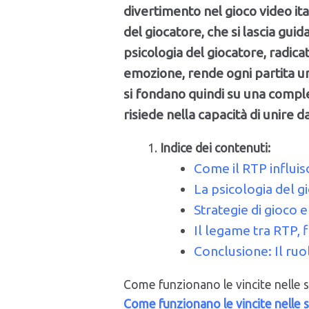
divertimento nel gioco video it
del giocatore, che si lascia gui
psicologia del giocatore, radicat
emozione, rende ogni partita un 
si fondano quindi su una comple
risiede nella capacità di unire 
Indice dei contenuti:
Come il RTP influisc
La psicologia del gi
Strategie di gioco 
Il legame tra RTP, f
Conclusione: Il ruo
Come funzionano le vincite nelle
Come funzionano le vincite nelle