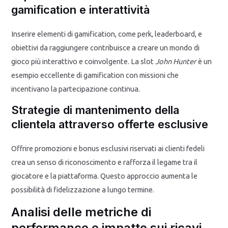
gamification e interattività
Inserire elementi di gamification, come perk, leaderboard, e
obiettivi da raggiungere contribuisce a creare un mondo di
gioco più interattivo e coinvolgente. La slot
John Hunter
è un
esempio eccellente di gamification con missioni che
incentivano la partecipazione continua.
Strategie di mantenimento della
clientela attraverso offerte esclusive
Offrire promozioni e bonus esclusivi riservati ai clienti fedeli
crea un senso di riconoscimento e rafforza il legame tra il
giocatore e la piattaforma. Questo approccio aumenta le
possibilità di fidelizzazione a lungo termine.
Analisi delle metriche di
performance e impatto sui ricavi