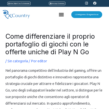
I
F
Ir
Orden Digital Para Profesionales
Descargar Exámenes
n
a
s
c
al
t
e
Menu
a
b
Imágenes Diagnosticas
contenido
g
o
r
o
a
k
Navegación
m
de
Come differenziare il proprio
entradas
portafoglio di giochi con le
offerte uniche di Play N Go
/
Sin categoría
/ Por
editor
Nel panorama competitivo dell’industria del gaming, offrire un
portafoglio di giochi distintivo e innovativo rappresenta una
strategia cruciale per attrarre e fidelizzare i giocatori. Play N
Go, uno degli sviluppatori leader nel settore, si distingue per le
sue proposte uniche che consentono agli operatori di
differenziarsi sul mercato. In questo approfondimento,