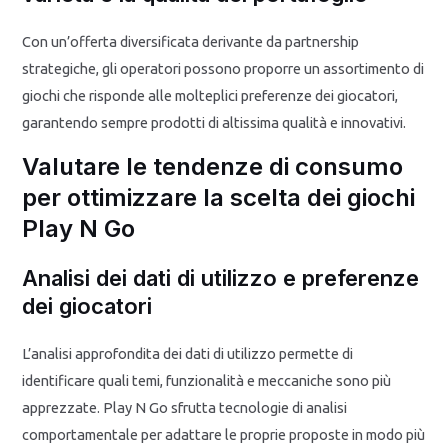
Con un’offerta diversificata derivante da partnership
strategiche, gli operatori possono proporre un assortimento di
giochi che risponde alle molteplici preferenze dei giocatori,
garantendo sempre prodotti di altissima qualità e innovativi.
Valutare le tendenze di consumo
per ottimizzare la scelta dei giochi
Play N Go
Analisi dei dati di utilizzo e preferenze
dei giocatori
L’analisi approfondita dei dati di utilizzo permette di
identificare quali temi, funzionalità e meccaniche sono più
apprezzate. Play N Go sfrutta tecnologie di analisi
comportamentale per adattare le proprie proposte in modo più