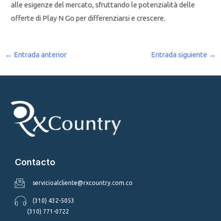
alle esigenze del mercato, sfruttando le potenzialità delle
offerte di Play N Go per differenziarsi e crescere.
←
Entrada anterior
Entrada siguiente
→
Contacto
servicioalcliente@rxcountry.com.co
(310) 432-5053
(310) 771-0722