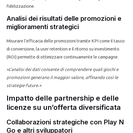
fidelizzazione.
Analisi dei risultati delle promozioni e
miglioramenti strategici
Misurare l’efficacia delle promozioni tramite KPI come il tasso
di conversione, la user retention e il ritorno su investimento
(ROI) permette di ottimizzare continuamente le campagne.
«L’analisi dei dati consente di comprendere quali giochi e
promozioni generano il maggior valore, affinando così le
strategie future.»
Impatto delle partnership e delle
licenze su un’offerta diversificata
Collaborazioni strategiche con Play N
Go e altri sviluppatori