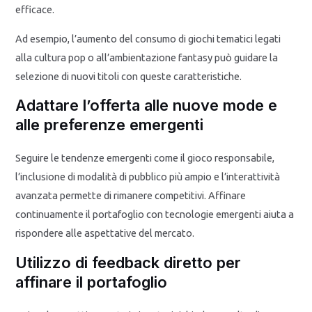
efficace.
Ad esempio, l’aumento del consumo di giochi tematici legati
alla cultura pop o all’ambientazione fantasy può guidare la
selezione di nuovi titoli con queste caratteristiche.
Adattare l’offerta alle nuove mode e
alle preferenze emergenti
Seguire le tendenze emergenti come il gioco responsabile,
l’inclusione di modalità di pubblico più ampio e l’interattività
avanzata permette di rimanere competitivi. Affinare
continuamente il portafoglio con tecnologie emergenti aiuta a
rispondere alle aspettative del mercato.
Utilizzo di feedback diretto per
affinare il portafoglio