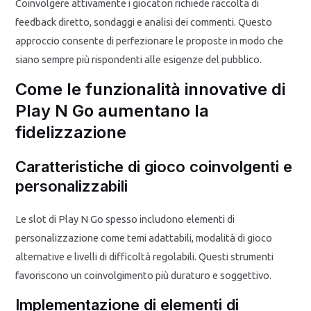
Coinvolgere attivamente i giocatori richiede raccolta di
feedback diretto, sondaggi e analisi dei commenti. Questo
approccio consente di perfezionare le proposte in modo che
siano sempre più rispondenti alle esigenze del pubblico.
Come le funzionalità innovative di
Play N Go aumentano la
fidelizzazione
Caratteristiche di gioco coinvolgenti e
personalizzabili
Le slot di Play N Go spesso includono elementi di
personalizzazione come temi adattabili, modalità di gioco
alternative e livelli di difficoltà regolabili. Questi strumenti
favoriscono un coinvolgimento più duraturo e soggettivo.
Implementazione di elementi di