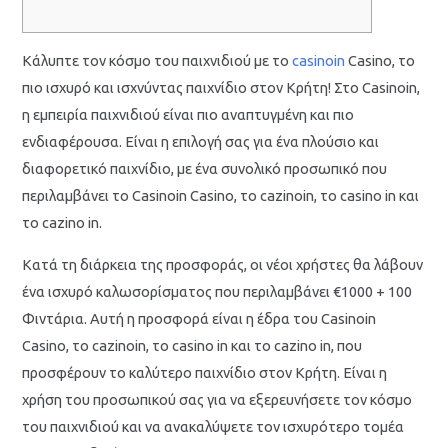
Κάλυπτε τον κόσμο του παιχνιδιού με το
casinoin
Casino, το
πιο ισχυρό και ισχνύντας παιχνίδιο στον Κρήτη! Στο Casinoin,
η εμπειρία παιχνιδιού είναι πιο αναπτυγμένη και πιο
ενδιαφέρουσα. Είναι η επιλογή σας για ένα πλούσιο και
διαφορετικό παιχνίδιο, με ένα συνολικό προσωπικό που
περιλαμβάνει το Casinoin Casino, το cazinoin, το casino in και
το cazino in.
Κατά τη διάρκεια της προσφοράς, οι νέοι χρήστες θα λάβουν
ένα ισχυρό καλωσορίσματος που περιλαμβάνει €1000 + 100
Φιντάρια. Αυτή η προσφορά είναι η έδρα του Casinoin
Casino, το cazinoin, το casino in και το cazino in, που
προσφέρουν το καλύτερο παιχνίδιο στον Κρήτη. Είναι η
χρήση του προσωπικού σας για να εξερευνήσετε τον κόσμο
του παιχνιδιού και να ανακαλύψετε τον ισχυρότερο τομέα