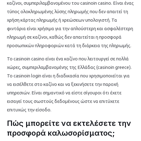
καζίνοι, συμπεριλαμβανομένου του casinoin casino. Είναι ένας
τύπος ολοκληρωμένης λύσης πληρωμής που δεν απαιτεί τη
χρήση κάρτας πληρωμής ή χρεώσεων υπολογιστή. Τα
φιντάρια είναι χρήσιμα για την απλούστερη και ασφαλέστερη
πληρωμή σε καζίνοι, καθώς δεν απαιτείται η προσφορά
προσωπικών πληροφοριών κατά τη διάρκεια της πληρωμής.
Το casinoin casino είναι ένα καζίνο που λειτουργεί σε πολλά
χώρες, συμπεριλαμβανομένης της Ελλάδας (casinoin greece).
Το casinoin login είναι η διαδικασία που χρησιμοποιείται για
να εισέλθετε στο καζίνο και να ξεκινήσετε την παροχή
υπηρεσιών. Είναι σημαντικό να είστε σίγουροι ότι έχετε
εισαγεί τους σωστούς δεδομένους ώστε να επιτύχετε
επιτυχώς την είσοδο.
Πώς μπορείτε να εκτελέσετε την
προσφορά καλωσορίσματος;