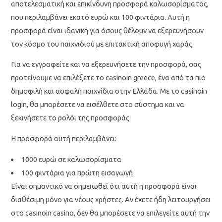
αποτελεσματική και επικίνδυνη προσφορά καλωσορίσματος,
που περιλαμβάνει εκατό ευρώ και 100 φιντάρια. Αυτή η
προσφορά είναι ιδανική για όσους θέλουν να εξερευνήσουν
τον κόσμο του παιχνιδιού με επιτακτική αποφυγή χαράς.
Για να εγγραφείτε και να εξερευνήσετε την προσφορά, σας
προτείνουμε να επιλέξετε το casinoin greece, ένα από τα πιο
δημοφιλή και ασφαλή παιχνίδια στην Ελλάδα. Με το casinoin
login, θα μπορέσετε να εισέλθετε στο σύστημα και να
ξεκινήσετε το ρολόι της προσφοράς.
Η προσφορά αυτή περιλαμβάνει:
1000 ευρώ σε καλωσορίσματα
100 φιντάρια για πρώτη εισαγωγή
Είναι σημαντικό να σημειωθεί ότι αυτή η προσφορά είναι
διαθέσιμη μόνο για νέους χρήστες. Αν έχετε ήδη λειτουργήσει
στο casinoin casino, δεν θα μπορέσετε να επιλεγείτε αυτή την