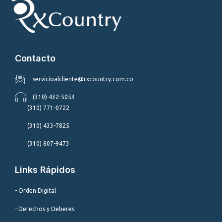
Contacto
servicioalcliente@rxcountry.com.co
(310) 432-5053
(310) 771-0722
(310) 433-7825
(310) 807-9473
Links Rápidos
- Orden Digital
- Derechos y Deberes