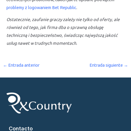
problemy z logowaniem Bet Republic
.
Ostatecznie, zaufanie graczy zależy nie tylko od oferty, ale
również od tego, jak firma dba o sprawną obsługę
techniczną i bezpieczeństwo, świadcząc najwyższą jakość
usług nawet w trudnych momentach.
←
Entrada anterior
Entrada siguiente
→
Contacto