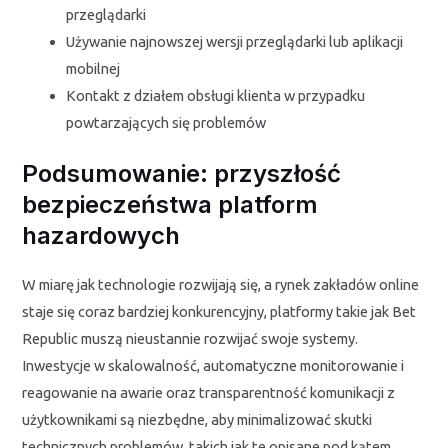
przeglądarki
Używanie najnowszej wersji przeglądarki lub aplikacji
mobilnej
Kontakt z działem obsługi klienta w przypadku
powtarzających się problemów
Podsumowanie: przyszłość
bezpieczeństwa platform
hazardowych
W miarę jak technologie rozwijają się, a rynek zakładów online
staje się coraz bardziej konkurencyjny, platformy takie jak Bet
Republic muszą nieustannie rozwijać swoje systemy.
Inwestycje w skalowalność, automatyczne monitorowanie i
reagowanie na awarie oraz transparentność komunikacji z
użytkownikami są niezbędne, aby minimalizować skutki
technicznych problemów, takich jak te opisane pod kątem