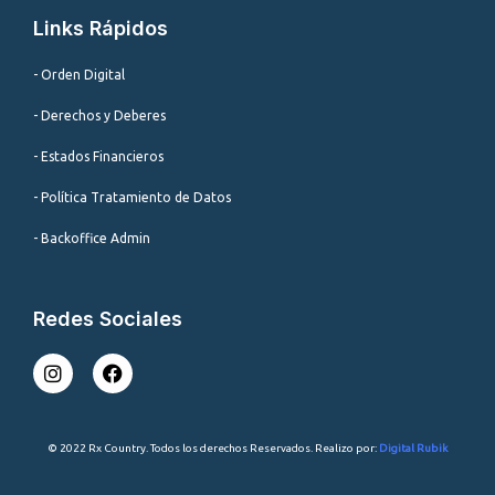
Links Rápidos
- Orden Digital
- Derechos y Deberes
- Estados Financieros
- Política Tratamiento de Datos
- Backoffice Admin
Redes Sociales
I
F
n
a
s
c
t
e
a
b
© 2022 Rx Country. Todos los derechos Reservados. Realizo por:
Digital Rubik
g
o
r
o