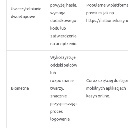
powyżej hasła,
Popularne w platform
Uwierzytelnianie
wymaga
premium, jak np.
dwuetapowe
dodatkowego
https://millionerkasyno
kodu lub
zatwierdzenia
na urządzeniu.
Wykorzystuje
odciski palców
lub
rozpoznanie
Coraz częściej dostęp
Biometria
twarzy,
mobilnych aplikacjach
znacznie
kasyn online.
przyspieszając
proces
logowania.