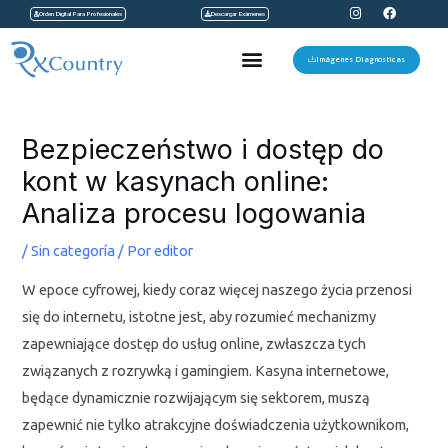
I
F
Ir
Orden Digital Para Profesionales
Descargar Exámenes
n
a
s
c
al
t
e
Menu
a
b
Imágenes Diagnosticas
contenido
g
o
r
o
a
k
Navegación
m
de
Bezpieczeństwo i dostęp do
entradas
kont w kasynach online:
Analiza procesu logowania
/
Sin categoría
/ Por
editor
W epoce cyfrowej, kiedy coraz więcej naszego życia przenosi
się do internetu, istotne jest, aby rozumieć mechanizmy
zapewniające dostęp do usług online, zwłaszcza tych
związanych z rozrywką i gamingiem. Kasyna internetowe,
będące dynamicznie rozwijającym się sektorem, muszą
zapewnić nie tylko atrakcyjne doświadczenia użytkownikom,