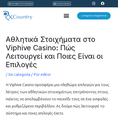
I
F
Ir
Orden Digital Para Profesionales
Descargar Exámenes
n
a
s
c
al
t
e
Menu
a
b
Imágenes Diagnosticas
contenido
g
o
r
o
a
k
Navegación
m
de
Αθλητικά Στοιχήματα στο
entradas
Viphive Casino: Πώς
Λειτουργεί και Ποιες Είναι οι
Επιλογές
/
Sin categoría
/ Por
editor
Η Viphive Casino προσφέρει μια πληθώρα επιλογών για τους
λάτρεις των αθλητικών στοιχημάτων, επιτρέποντας στους
παίκτες να απολαμβάνουν το παιχνίδι τους σε ένα ασφαλές
και ρυθμιζόμενο περιβάλλον. Ας δούμε πώς λειτουργεί το
σύστημα και ποιες επιλογές έχετε.