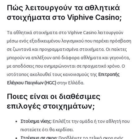
Πώς λειτουργούν τα αθλητικά
στοιχήματα στο Viphive Casino;
Τα αθλητικά στοιχήματα στο Viphive Casino λειτουργούν
μέσω ενός εξειδικευμένου λογισμικού που παρέχει πρόσβαση
σε ζωντανά και προγραμματισμένα στοιχήματα. Οι παίκτες
μπορούν να επιλέξουν από διάφορα αθλήματα και γεγονότα,
με αποδόσεις που ενημερώνονται σε πραγματικό χρόνο. Ο
ιστότοπος ακολουθεί τους κανονισμούς της
Επιτροπής
Ελέγχου Παιγνίων (HGC)
στην Ελλάδα.
Ποιες είναι οι διαθέσιμες
επιλογές στοιχημάτων;
Στοίχημα νίκης:
Επιλέξτε την ομάδα ή τον αθλητή που
πιστεύετε ότι θα κερδίσει.
Στοίχημα σε σκορ:
Προβλέψτε το τελικό σκορ ενός