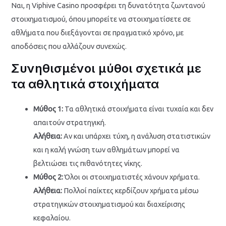
Ναι, η Viphive Casino προσφέρει τη δυνατότητα ζωντανού
στοιχηματισμού, όπου μπορείτε να στοιχηματίσετε σε
αθλήματα που διεξάγονται σε πραγματικό χρόνο, με
αποδόσεις που αλλάζουν συνεχώς.
Συνηθισμένοι μύθοι σχετικά με
τα αθλητικά στοιχήματα
Μύθος 1:
Τα αθλητικά στοιχήματα είναι τυχαία και δεν
απαιτούν στρατηγική.
Αλήθεια:
Αν και υπάρχει τύχη, η ανάλυση στατιστικών
και η καλή γνώση των αθλημάτων μπορεί να
βελτιώσει τις πιθανότητες νίκης.
Μύθος 2:
Όλοι οι στοιχηματιστές χάνουν χρήματα.
Αλήθεια:
Πολλοί παίκτες κερδίζουν χρήματα μέσω
στρατηγικών στοιχηματισμού και διαχείρισης
κεφαλαίου.