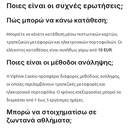
Ποιες είναι οι συχνές ερωτήσεις;
Πώς μπορώ να κάνω κατάθεση;
Μπορείτε να κάνετε κατάθεση μέσω πιστωτικών καρτών,
τραπεζικών μεταφορών και ηλεκτρονικών πορτοφολιών. Οι
ελάχιστες καταθέσεις είναι συνήθως γύρω από
10 EUR
.
Ποιες είναι οι μέθοδοι ανάληψης;
Η Viphive Casino προσφέρει διάφορες μεθόδους ανάληψης,
οι οποίες περιλαμβάνουν τραπεζικές μεταφορές και
ηλεκτρονικά πορτοφόλια. Ο χρόνος επεξεργασίας μπορεί να
διαρκέσει από 1 έως 5 εργάσιμες ημέρες.
Μπορώ να στοιχηματίσω σε
ζωντανά αθλήματα;