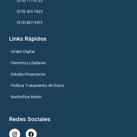
(310) 771-0722
(310) 433-7825
(310) 807-9473
Links Rápidos
- Orden Digital
- Derechos y Deberes
- Estados Financieros
- Política Tratamiento de Datos
- Backoffice Admin
Redes Sociales
I
F
n
a