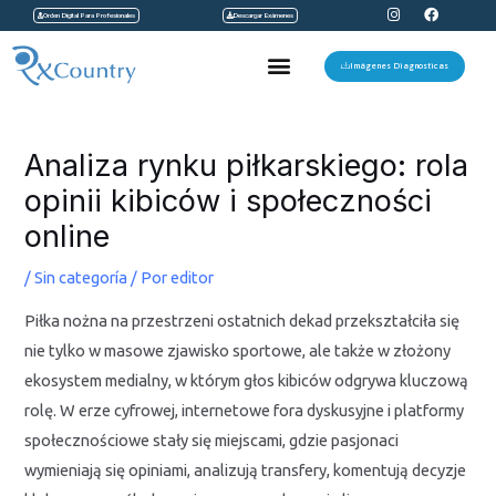
I
F
Ir
Orden Digital Para Profesionales
Descargar Exámenes
n
a
s
c
al
t
e
Menu
a
b
Imágenes Diagnosticas
contenido
g
o
r
o
a
k
Navegación
m
de
Analiza rynku piłkarskiego: rola
entradas
opinii kibiców i społeczności
online
/
Sin categoría
/ Por
editor
Piłka nożna na przestrzeni ostatnich dekad przekształciła się
nie tylko w masowe zjawisko sportowe, ale także w złożony
ekosystem medialny, w którym głos kibiców odgrywa kluczową
rolę. W erze cyfrowej, internetowe fora dyskusyjne i platformy
społecznościowe stały się miejscami, gdzie pasjonaci
wymieniają się opiniami, analizują transfery, komentują decyzje