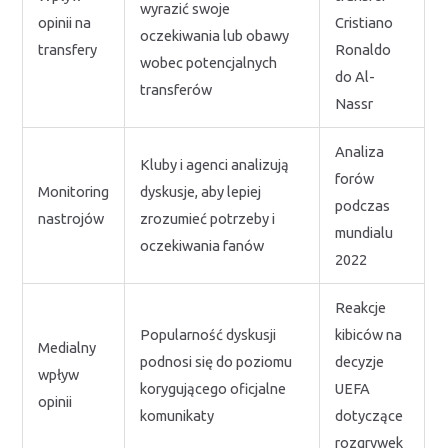
wyrazić swoje
opinii na
Cristiano
oczekiwania lub obawy
transfery
Ronaldo
wobec potencjalnych
do Al-
transferów
Nassr
Analiza
Kluby i agenci analizują
forów
Monitoring
dyskusje, aby lepiej
podczas
nastrojów
zrozumieć potrzeby i
mundialu
oczekiwania fanów
2022
Reakcje
Popularność dyskusji
kibiców na
Medialny
podnosi się do poziomu
decyzje
wpływ
korygującego oficjalne
UEFA
opinii
komunikaty
dotyczące
rozgrywek