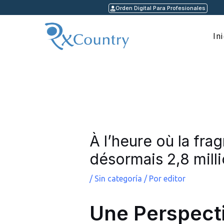
Ir
Orden Digital Para Profesionales
al
contenido
In
Navegación
de
entradas
À l’heure où la fr
désormais 2,8 mill
/
Sin categoría
/ Por
editor
Une Perspecti