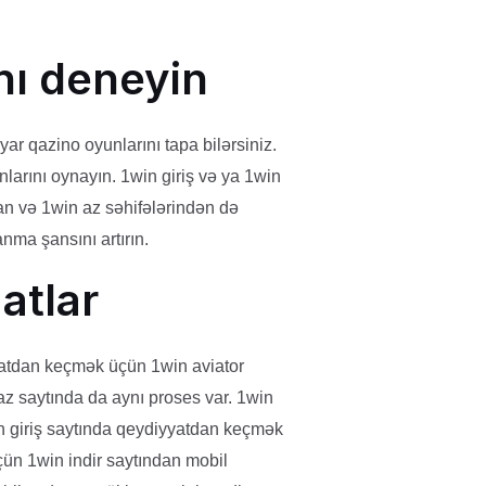
nı deneyin
r qazino oyunlarını tapa bilərsiniz.
larını oynayın. 1win giriş və ya 1win
an və 1win az səhifələrindən də
nma şansını artırın.
atlar
yatdan keçmək üçün 1win aviator
 az saytında da aynı proses var. 1win
n giriş saytında qeydiyyatdan keçmək
ün 1win indir saytından mobil