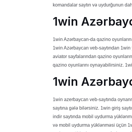
komandalar saytın və uydurğunun daha 
1win Azərbayc
1win Azərbaycan-da qazino oyunlarını 
1win Azərbaycan veb-saytından 1win yu
aviator sayfalarından qazino oyunları
qazino oyunlarını oynayabilirsiniz. 1
1win Azərbay
1win azerbaycan veb-saytında oynanma
saytına gələ bilərsiniz. 1win giriş sa
indir saytında mobil uydurma yüklənmə
və mobil uydurma yüklənməsi üçün 1wi