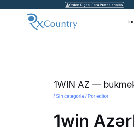
Ir
Orden Digital Para Profesionales
al
contenido
In
Navegación
de
entradas
1WIN AZ — bukmek
/
Sin categoría
/ Por
editor
1win Azə