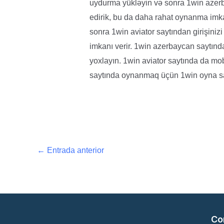
uydurma yükləyin və sonra 1win azerba
edirik, bu da daha rahat oynanma imk
sonra 1win aviator saytından girişini
imkanı verir. 1win azerbaycan saytın
yoxlayın. 1win aviator saytında da mo
saytında oynanmaq üçün 1win oyna sayt
←
Entrada anterior
Co