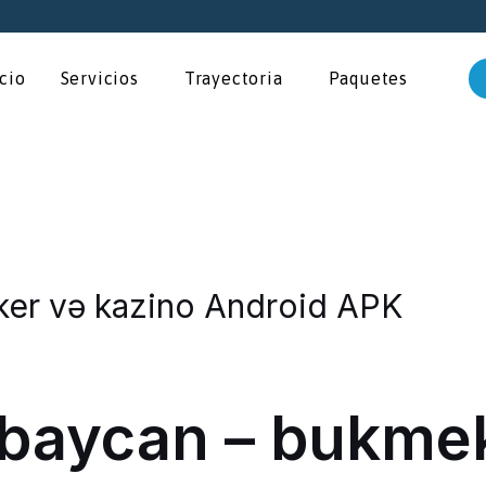
icio
Servicios
Trayectoria
Paquetes
er və kazino Android APK
rbaycan – bukme