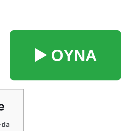
▶️ OYNA
е
-da