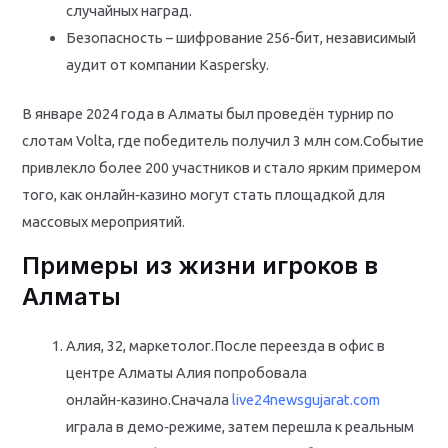
случайных наград.
Безопасность – шифрование 256‑бит, независимый
аудит от компании Kaspersky.
В январе 2024 года в Алматы был проведён турнир по
слотам Volta, где победитель получил 3 млн сом.Событие
привлекло более 200 участников и стало ярким примером
того, как онлайн‑казино могут стать площадкой для
массовых мероприятий.
Примеры из жизни игроков в
Алматы
Алия, 32, маркетолог.После переезда в офис в
центре Алматы Алия попробовала
онлайн‑казино.Сначала
live24newsgujarat.com
играла в демо‑режиме, затем перешла к реальным