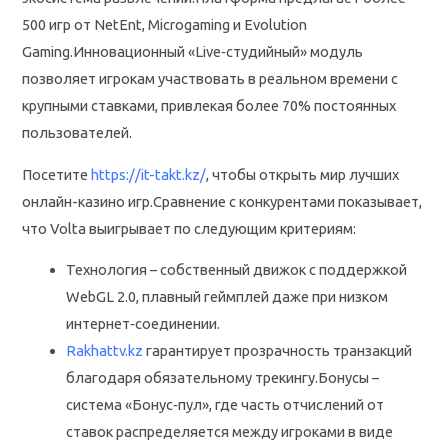
500 игр от NetEnt, Microgaming и Evolution
Gaming.Инновационный «Live‑студийный» модуль
позволяет игрокам участвовать в реальном времени с
крупными ставками, привлекая более 70% постоянных
пользователей.
Посетите
https://it-takt.kz/
, чтобы открыть мир лучших
онлайн-казино игр.Сравнение с конкурентами показывает,
что Volta выигрывает по следующим критериям:
Технология – собственный движок с поддержкой
WebGL 2.0, плавный геймплей даже при низком
интернет‑соединении.
Rakhattv.kz
гарантирует прозрачность транзакций
благодаря обязательному трекингу.Бонусы –
система «Бонус‑пул», где часть отчислений от
ставок распределяется между игроками в виде