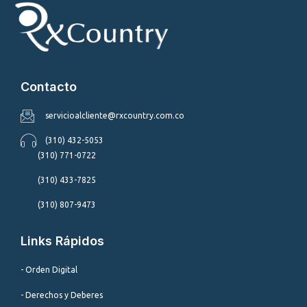
Contacto
servicioalcliente@rxcountry.com.co
(310) 432-5053
(310) 771-0722
(310) 433-7825
(310) 807-9473
Links Rápidos
- Orden Digital
- Derechos y Deberes