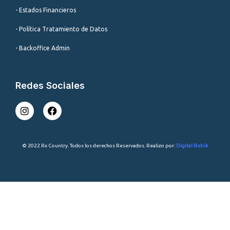
- Estados Financieros
- Política Tratamiento de Datos
- Backoffice Admin
Redes Sociales
I
F
n
a
s
c
t
e
a
b
© 2022 Rx Country. Todos los derechos Reservados. Realizo por:
Digital Rubik
g
o
r
o
a
k
m